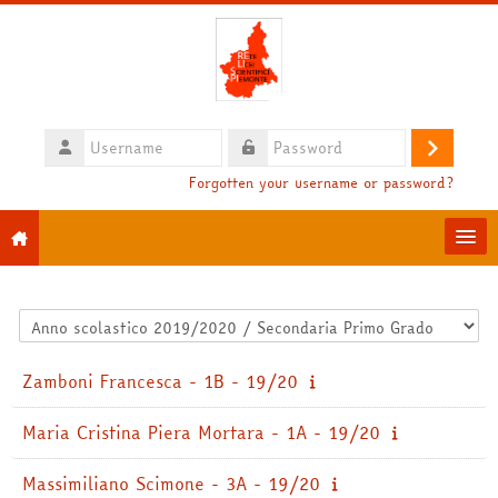
Skip to main content
Username
Log
Password
Forgotten your username or password?
in
Moodle community
Course categories
HelpDesk
Zamboni Francesca - 1B - 19/20
English ‎(en)‎
Maria Cristina Piera Mortara - 1A - 19/20
Search
courses
Sub
Massimiliano Scimone - 3A - 19/20