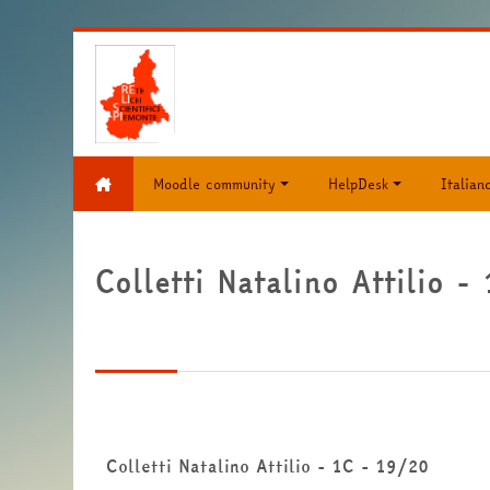
Vai al contenuto principale
Moodle community
HelpDesk
Italiano 
Colletti Natalino Attilio 
Colletti Natalino Attilio - 1C - 19/20