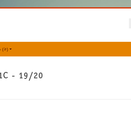
P
‎(it)‎
- 1C - 19/20