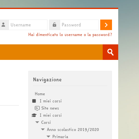
Username
Login
assword
Hai dimenticato lo username o la password?
Cerca
corsi
Invia
Salta Navigazione
Navigazione
Home
I miei corsi
Site news
I miei corsi
Corsi
Anno scolastico 2019/2020
Primaria